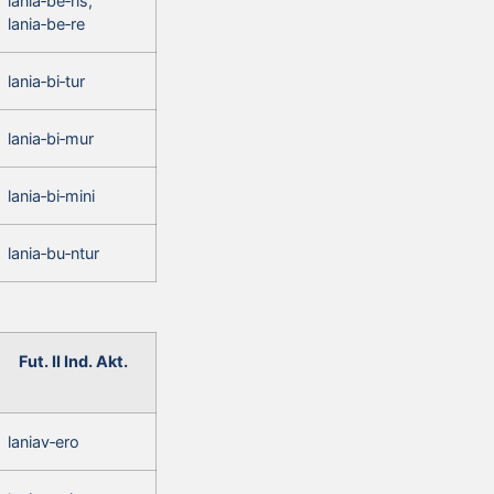
lania‑be‑ris,
lania‑be‑re
lania‑bi‑tur
lania‑bi‑mur
lania‑bi‑mini
lania‑bu‑ntur
Fut. II Ind. Akt.
laniav‑ero