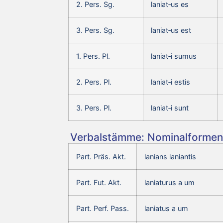
2. Pers. Sg.
laniat‑us es
3. Pers. Sg.
laniat‑us est
1. Pers. Pl.
laniat‑i sumus
2. Pers. Pl.
laniat‑i estis
3. Pers. Pl.
laniat‑i sunt
Verbalstämme: Nominalformen 
Part. Präs. Akt.
lanians laniantis
Part. Fut. Akt.
laniaturus a um
Part. Perf. Pass.
laniatus a um