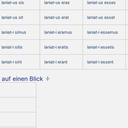
laniat‑us sis
laniat‑us eras
laniat‑us esses
laniat‑us sit
laniat‑us erat
laniat‑us esset
laniat‑i simus
laniat‑i eramus
laniat‑i essemus
laniat‑i sitis
laniat‑i eratis
laniat‑i essetis
laniat‑i sint
laniat‑i erant
laniat‑i essent
auf einen Blick