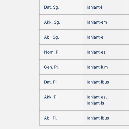
Dat. Sg.
laniant‑i
Akk. Sg.
laniant‑em
Abl. Sg.
laniant‑e
Nom. Pl.
laniant‑es
Gen. Pl.
laniant‑ium
Dat. Pl.
laniant‑ibus
Akk. Pl.
laniant‑es,
laniant‑is
Abl. Pl.
laniant‑ibus