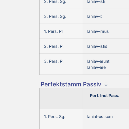
2. Pers. Sg.
laniav‑isti
3. Pers. Sg.
laniav‑it
1. Pers. Pl.
laniav‑imus
2. Pers. Pl.
laniav‑istis
3. Pers. Pl.
laniav‑erunt,
laniav‑ere
Perfektstamm Passiv
Perf. Ind. Pass.
1. Pers. Sg.
laniat‑us sum