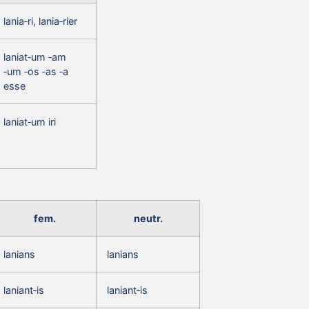
lania‑ri, lania‑rier
laniat‑um ‑am
‑um ‑os ‑as ‑a
esse
laniat‑um iri
fem.
neutr.
lanians
lanians
laniant‑is
laniant‑is