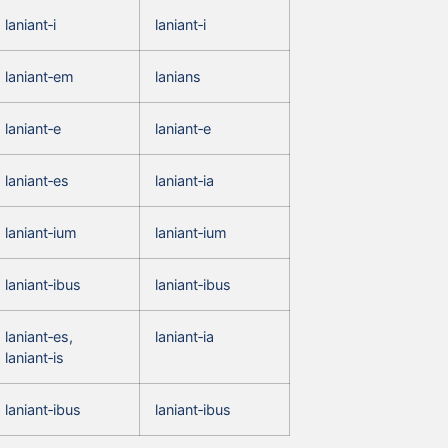
laniant‑i
laniant‑i
laniant‑em
lanians
laniant‑e
laniant‑e
laniant‑es
laniant‑ia
laniant‑ium
laniant‑ium
laniant‑ibus
laniant‑ibus
laniant‑es,
laniant‑ia
laniant‑is
laniant‑ibus
laniant‑ibus