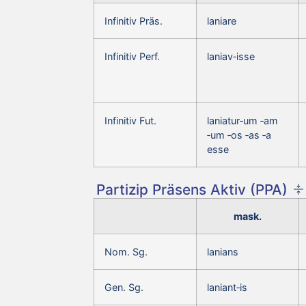
Infinitiv Präs.
laniare
Infinitiv Perf.
laniav‑isse
Infinitiv Fut.
laniatur‑um ‑am
‑um ‑os ‑as ‑a
esse
Partizip Präsens Aktiv (PPA)
mask.
Nom. Sg.
lanians
Gen. Sg.
laniant‑is