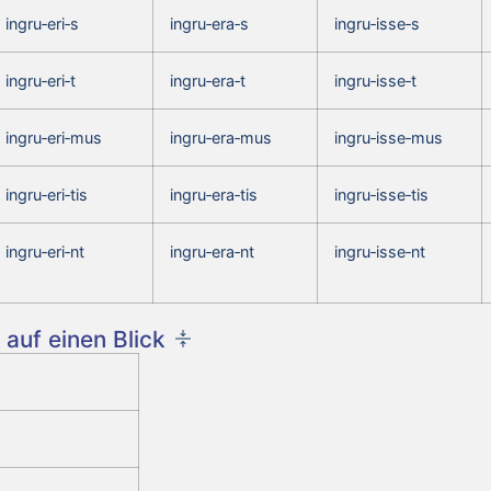
ingru‑eri‑s
ingru‑era‑s
ingru‑isse‑s
ingru‑eri‑t
ingru‑era‑t
ingru‑isse‑t
ingru‑eri‑mus
ingru‑era‑mus
ingru‑isse‑mus
ingru‑eri‑tis
ingru‑era‑tis
ingru‑isse‑tis
ingru‑eri‑nt
ingru‑era‑nt
ingru‑isse‑nt
auf einen Blick