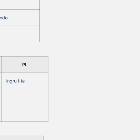
‑ndo
Pl.
ingru‑i‑te