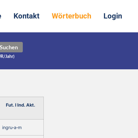
e
Kontakt
Wörterbuch
Login
Suchen
UR/Jahr)
Fut. I Ind. Akt.
ingru‑a‑m