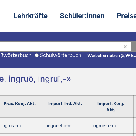
Lehrkräfte
Schüler:innen
Preis
X
ßwörterbuch
Schulwörterbuch
Werbefrei nutzen (5,99 E
, ingruō, ingruī,-»
Präs. Konj. Akt.
Imperf. Ind. Akt.
Imperf. Konj.
Akt.
ingru‑a‑m
ingru‑eba‑m
ingrue‑re‑m