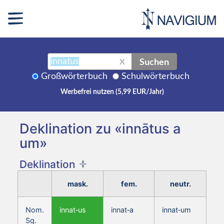
Suchen
X
Großwörterbuch
Schulwörterbuch
Werbefrei nutzen (5,99 EUR/Jahr)
Deklination zu «innātus a
um»
Deklination
mask.
fem.
neutr.
Nom.
innat‑us
innat‑a
innat‑um
Sg.