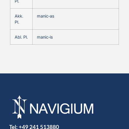
Pl.
Akk.
manic‑as
Pl.
Abl. Pl.
manic‑is
Tel:
+49 241 513880