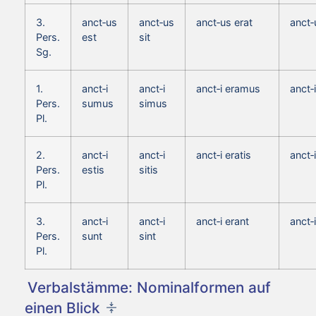
3.
anct‑us
anct‑us
anct‑us erat
anct‑
Pers.
est
sit
Sg.
1.
anct‑i
anct‑i
anct‑i eramus
anct‑
Pers.
sumus
simus
Pl.
2.
anct‑i
anct‑i
anct‑i eratis
anct‑
Pers.
estis
sitis
Pl.
3.
anct‑i
anct‑i
anct‑i erant
anct‑
Pers.
sunt
sint
Pl.
Verbalstämme: Nominalformen auf
einen Blick