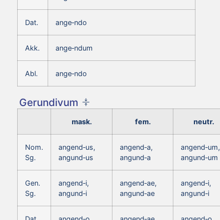
Dat.
ange‑ndo
Akk.
ange‑ndum
Abl.
ange‑ndo
Gerundivum
mask.
fem.
neutr.
Nom.
angend‑us,
angend‑a,
angend‑um,
Sg.
angund‑us
angund‑a
angund‑um
Gen.
angend‑i,
angend‑ae,
angend‑i,
Sg.
angund‑i
angund‑ae
angund‑i
Dat.
angend‑o,
angend‑ae,
angend‑o,