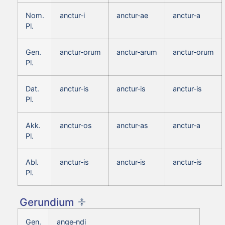
Nom.
anctur‑i
anctur‑ae
anctur‑a
Pl.
Gen.
anctur‑orum
anctur‑arum
anctur‑orum
Pl.
Dat.
anctur‑is
anctur‑is
anctur‑is
Pl.
Akk.
anctur‑os
anctur‑as
anctur‑a
Pl.
Abl.
anctur‑is
anctur‑is
anctur‑is
Pl.
Gerundium
Gen.
ange‑ndi