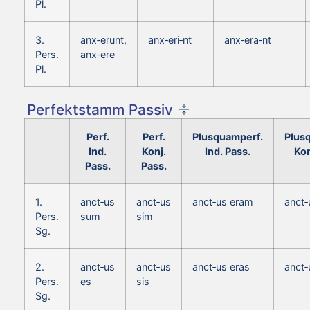
Pl.
3.
anx‑erunt,
anx‑eri‑nt
anx‑era‑nt
Pers.
anx‑ere
Pl.
Perfektstamm Passiv
Perf.
Perf.
Plusquamperf.
Plus
Ind.
Konj.
Ind. Pass.
Kon
Pass.
Pass.
1.
anct‑us
anct‑us
anct‑us eram
anct
Pers.
sum
sim
Sg.
2.
anct‑us
anct‑us
anct‑us eras
anct‑
Pers.
es
sis
Sg.