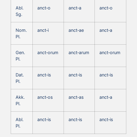
Abl.
anct‑o
anct‑a
anct‑o
Sg.
Nom.
anct‑i
anct‑ae
anct‑a
Pl.
Gen.
anct‑orum
anct‑arum
anct‑orum
Pl.
Dat.
anct‑is
anct‑is
anct‑is
Pl.
Akk.
anct‑os
anct‑as
anct‑a
Pl.
Abl.
anct‑is
anct‑is
anct‑is
Pl.