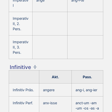
Imperativ
ange
ang‑i‑te
I
Imperativ
II, 2.
Pers.
Imperativ
II, 3.
Pers.
Infinitive
Akt.
Pass.
Infinitiv Präs.
angere
ang‑i, ang‑ier
Infinitiv Perf.
anx‑isse
anct‑um ‑am
‑um ‑os ‑as ‑a