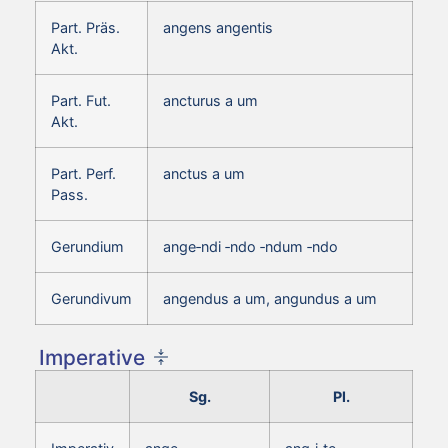
Part. Präs.
angens angentis
Akt.
Part. Fut.
ancturus a um
Akt.
Part. Perf.
anctus a um
Pass.
Gerundium
ange‑ndi ‑ndo ‑ndum ‑ndo
Gerundivum
angendus a um, angundus a um
Imperative
Sg.
Pl.