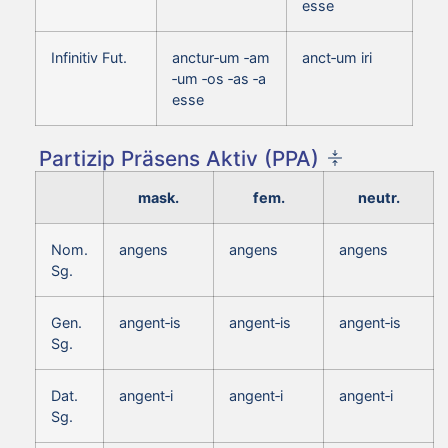
esse
Infinitiv Fut.
anctur‑um ‑am
anct‑um iri
‑um ‑os ‑as ‑a
esse
Partizip Präsens Aktiv (PPA)
mask.
fem.
neutr.
Nom.
angens
angens
angens
Sg.
Gen.
angent‑is
angent‑is
angent‑is
Sg.
Dat.
angent‑i
angent‑i
angent‑i
Sg.