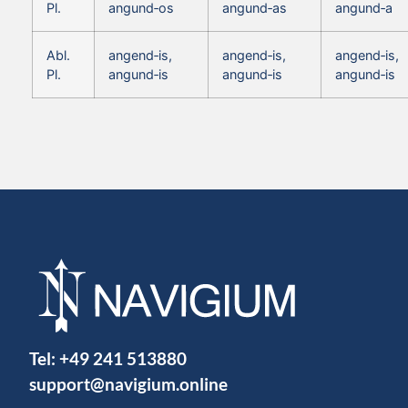
Pl.
angund‑os
angund‑as
angund‑a
Abl.
angend‑is,
angend‑is,
angend‑is,
Pl.
angund‑is
angund‑is
angund‑is
Tel:
+49 241 513880
support@navigium.online