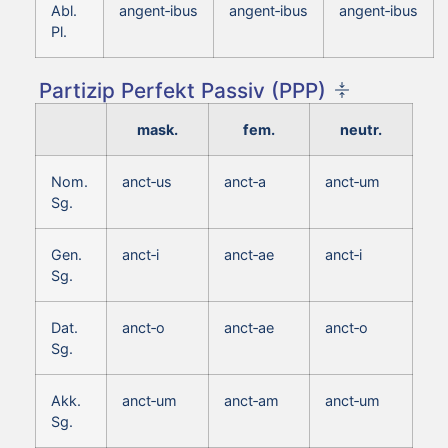
Abl.
angent‑ibus
angent‑ibus
angent‑ibus
Pl.
Partizip Perfekt Passiv (PPP)
mask.
fem.
neutr.
Nom.
anct‑us
anct‑a
anct‑um
Sg.
Gen.
anct‑i
anct‑ae
anct‑i
Sg.
Dat.
anct‑o
anct‑ae
anct‑o
Sg.
Akk.
anct‑um
anct‑am
anct‑um
Sg.