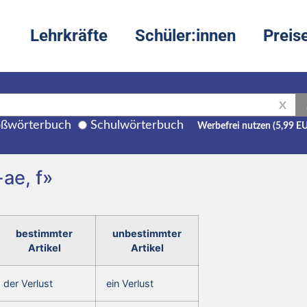
Lehrkräfte
Schüler:innen
Preis
X
ßwörterbuch
Schulwörterbuch
Werbefrei nutzen (5,99 E
-ae, f»
bestimmter
unbestimmter
Artikel
Artikel
der Verlust
ein Verlust