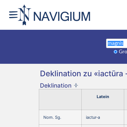
Gro
Deklination zu «iactūra 
Deklination
Latein
Nom. Sg.
iactur‑a