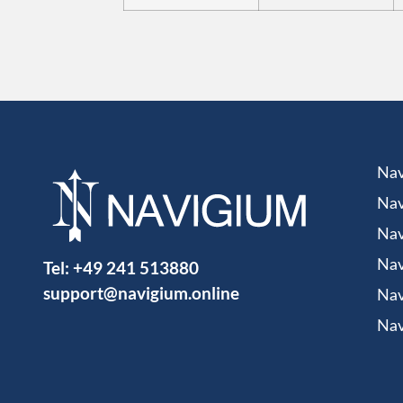
Nav
Nav
Nav
Tel:
+49 241 513880
Nav
support@navigium.online
Nav
Nav