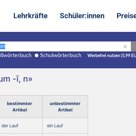
Lehrkräfte
Schüler:innen
Preis
X
ßwörterbuch
Schulwörterbuch
Werbefrei nutzen (5,99 E
um -ī, n»
bestimmter
unbestimmter
Artikel
Artikel
der Lauf
ein Lauf