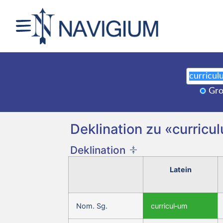
Gro
Deklination zu «curricul
Deklination
Latein
Nom. Sg.
curricul‑um