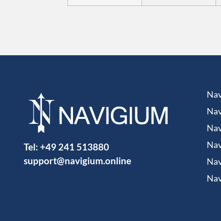
Nav
Nav
Nav
Tel:
+49 241 513880
Nav
support@navigium.online
Nav
Nav