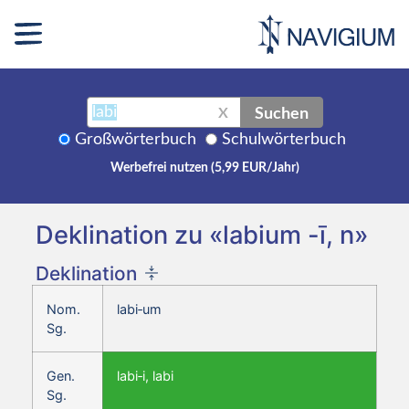
Suchen
X
Großwörterbuch
Schulwörterbuch
Werbefrei nutzen (5,99 EUR/Jahr)
Deklination zu «labium -ī, n»
Deklination
Nom.
labi‑um
Sg.
Gen.
labi‑i, labi
Sg.