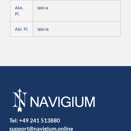
Akk.
labi‑a
Pl.
Abl. Pl.
labi‑is
Tel:
+49 241 513880
support@navigium.online