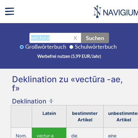
Suchen
X
Großwörterbuch
Schulwörterbuch
Werbefrei nutzen (5,99 EUR/Jahr)
Deklination zu «vectūra -ae,
f»
Deklination
Latein
bestimmter
unbestimmte
Artikel
Artikel
Nom.
vectur‑a
die
eine