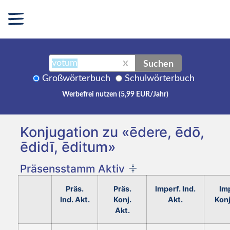
Suchen
X
Großwörterbuch
Schulwörterbuch
Werbefrei nutzen (5,99 EUR/Jahr)
Konjugation zu «ēdere, ēdō,
ēdidī, ēditum»
Präsensstamm Aktiv
Präs.
Präs.
Imperf. Ind.
Imp
Ind. Akt.
Konj.
Akt.
Konj
Akt.