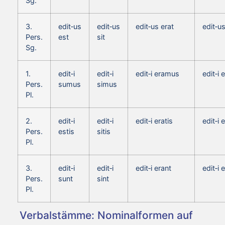
Sg.
3.
edit‑us
edit‑us
edit‑us erat
edit‑u
Pers.
est
sit
Sg.
1.
edit‑i
edit‑i
edit‑i eramus
edit‑i
Pers.
sumus
simus
Pl.
2.
edit‑i
edit‑i
edit‑i eratis
edit‑i 
Pers.
estis
sitis
Pl.
3.
edit‑i
edit‑i
edit‑i erant
edit‑i 
Pers.
sunt
sint
Pl.
Verbalstämme: Nominalformen auf