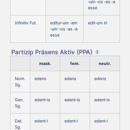
‑um ‑os ‑as ‑a
esse
Infinitiv Fut.
editur‑um ‑am
edit‑um iri
‑um ‑os ‑as ‑a
esse
Partizip Präsens Aktiv (PPA)
mask.
fem.
neutr.
Nom.
edens
edens
edens
Sg.
Gen.
edent‑is
edent‑is
edent‑is
Sg.
Dat.
edent‑i
edent‑i
edent‑i
Sg.