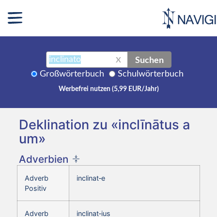
Suchen
X
Großwörterbuch
Schulwörterbuch
Werbefrei nutzen (5,99 EUR/Jahr)
Deklination zu «inclīnātus a
um»
Adverbien
Adverb
inclinat‑e
Positiv
Adverb
inclinat‑ius