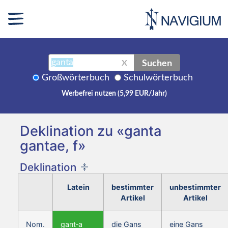
Suchen
X
Großwörterbuch
Schulwörterbuch
Werbefrei nutzen (5,99 EUR/Jahr)
Deklination zu «ganta
gantae, f»
Deklination
Latein
bestimmter
unbestimmter
Artikel
Artikel
Nom.
gant‑a
die Gans
eine Gans