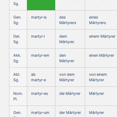
Sg.
Gen.
martyr‑is
des
eines
Sg.
Märtyrers
Märtyrers
Dat.
martyr‑i
dem
einem Märtyrer
Sg.
Märtyrer
Akk.
martyr‑em
den
einen Märtyrer
Sg.
Märtyrer
Abl.
ab
von dem
von einem
Sg.
martyr‑e
Märtyrer
Märtyrer
Nom.
martyr‑es
die Märtyrer
Märtyrer
Pl.
Gen.
martyr‑um
der Märtyrer
Märtyrer