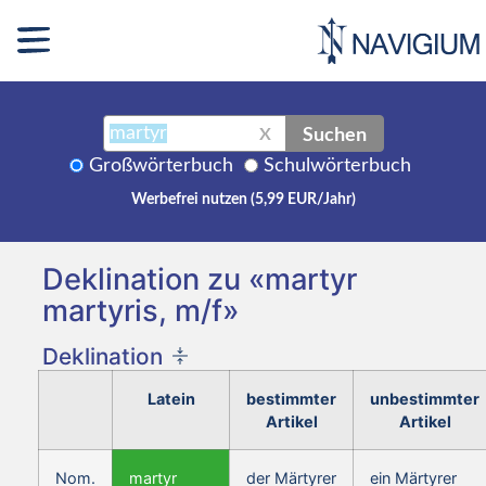
Suchen
X
Großwörterbuch
Schulwörterbuch
Werbefrei nutzen (5,99 EUR/Jahr)
Deklination zu «martyr
martyris, m/f»
Deklination
Latein
bestimmter
unbestimmter
Artikel
Artikel
Nom.
martyr
der Märtyrer
ein Märtyrer