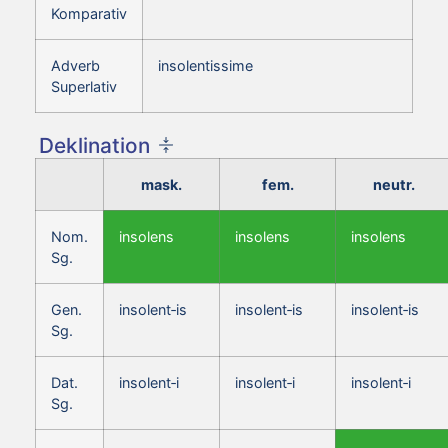
Komparativ
Adverb
insolentissime
Superlativ
Deklination
mask.
fem.
neutr.
Nom.
insolens
insolens
insolens
Sg.
Gen.
insolent‑is
insolent‑is
insolent‑is
Sg.
Dat.
insolent‑i
insolent‑i
insolent‑i
Sg.