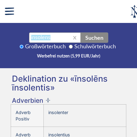
Suchen
X
Großwörterbuch
Schulwörterbuch
Werbefrei nutzen (5,99 EUR/Jahr)
Deklination zu «īnsolēns
īnsolentis»
Adverbien
Adverb
insolenter
Positiv
Adverb
insolentius