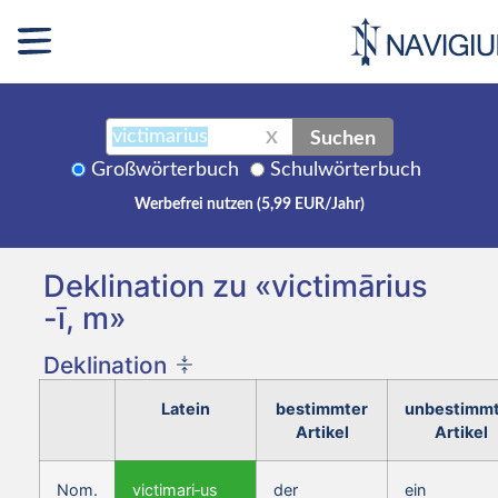
Suchen
X
Großwörterbuch
Schulwörterbuch
Werbefrei nutzen (5,99 EUR/Jahr)
Deklination zu «victimārius
-ī, m»
Deklination
Latein
bestimmter
unbestimm
Artikel
Artikel
Nom.
victimari‑us
der
ein