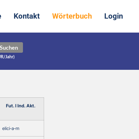
e
Kontakt
Wörterbuch
Login
Suchen
UR/Jahr)
Fut. I Ind. Akt.
elici‑a‑m