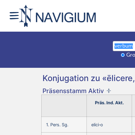
Gro
Konjugation zu «ēlicere, 
Präsensstamm Aktiv
Präs. Ind. Akt.
1. Pers. Sg.
elici‑o