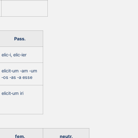
Pass.
elic‑i, elic‑ier
elicit‑um ‑am ‑um
‑os ‑as ‑a esse
elicit‑um iri
fem.
neutr.