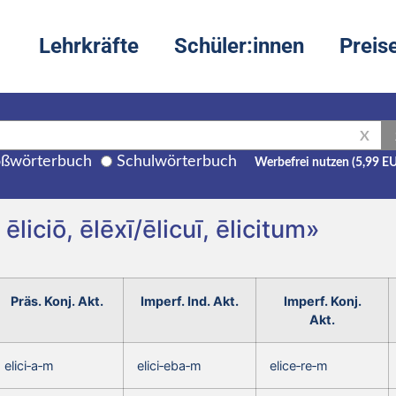
Lehrkräfte
Schüler:innen
Preis
X
ßwörterbuch
Schulwörterbuch
Werbefrei nutzen (5,99 E
ēliciō, ēlēxī/ēlicuī, ēlicitum»
Präs. Konj. Akt.
Imperf. Ind. Akt.
Imperf. Konj.
Akt.
elici‑a‑m
elici‑eba‑m
elice‑re‑m