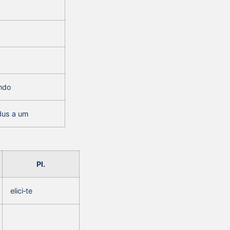
‑ndo
ndus a um
Pl.
elici‑te