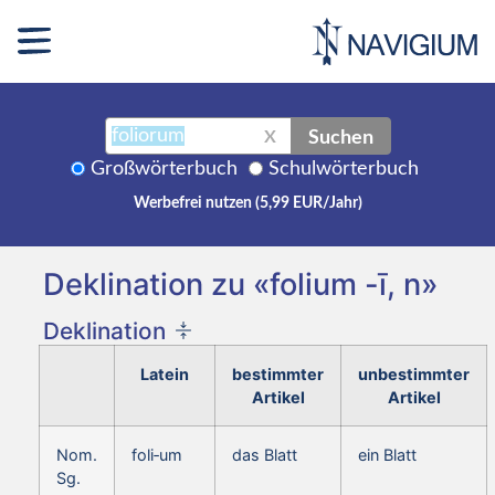
Suchen
X
Großwörterbuch
Schulwörterbuch
Werbefrei nutzen (5,99 EUR/Jahr)
Deklination zu «folium -ī, n»
Deklination
Latein
bestimmter
unbestimmter
Artikel
Artikel
Nom.
foli‑um
das Blatt
ein Blatt
Sg.