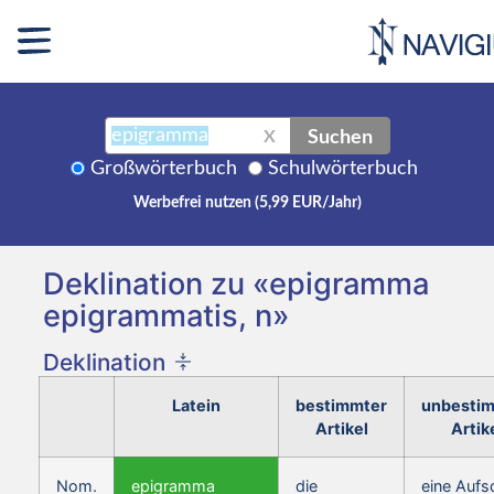
Suchen
X
Großwörterbuch
Schulwörterbuch
Werbefrei nutzen (5,99 EUR/Jahr)
Deklination zu «epigramma
epigrammatis, n»
Deklination
Latein
bestimmter
unbesti
Artikel
Artik
Nom.
epigramma
die
eine Aufsc