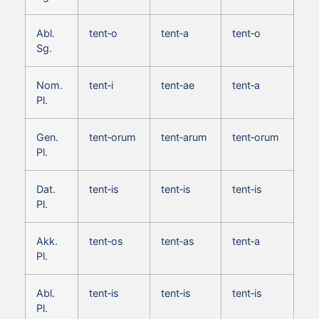
Abl.
tent‑o
tent‑a
tent‑o
Sg.
Nom.
tent‑i
tent‑ae
tent‑a
Pl.
Gen.
tent‑orum
tent‑arum
tent‑orum
Pl.
Dat.
tent‑is
tent‑is
tent‑is
Pl.
Akk.
tent‑os
tent‑as
tent‑a
Pl.
Abl.
tent‑is
tent‑is
tent‑is
Pl.