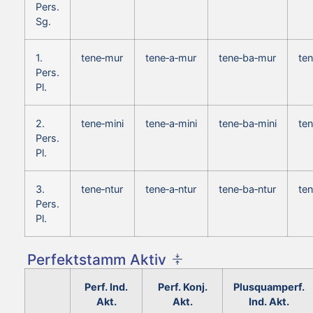
Pers.
Sg.
1.
tene‑mur
tene‑a‑mur
tene‑ba‑mur
te
Pers.
Pl.
2.
tene‑mini
tene‑a‑mini
tene‑ba‑mini
ten
Pers.
Pl.
3.
tene‑ntur
tene‑a‑ntur
tene‑ba‑ntur
ten
Pers.
Pl.
Perfektstamm Aktiv
Perf. Ind.
Perf. Konj.
Plusquamperf.
Akt.
Akt.
Ind. Akt.