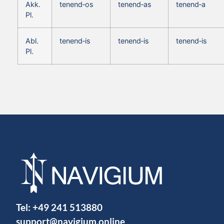
Akk.
tenend‑os
tenend‑as
tenend‑a
Pl.
Abl.
tenend‑is
tenend‑is
tenend‑is
Pl.
Tel:
+49 241 513880
support@navigium.online