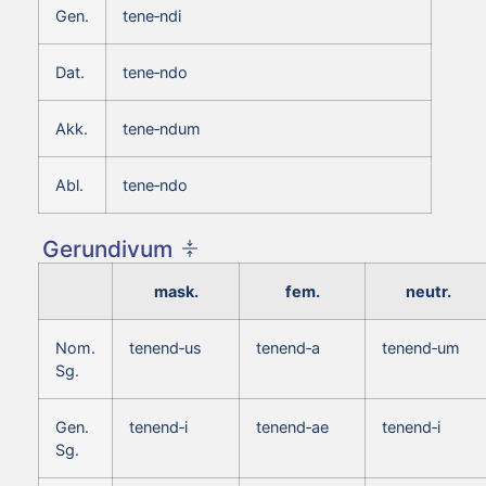
Gen.
tene‑ndi
Dat.
tene‑ndo
Akk.
tene‑ndum
Abl.
tene‑ndo
Gerundivum
mask.
fem.
neutr.
Nom.
tenend‑us
tenend‑a
tenend‑um
Sg.
Gen.
tenend‑i
tenend‑ae
tenend‑i
Sg.