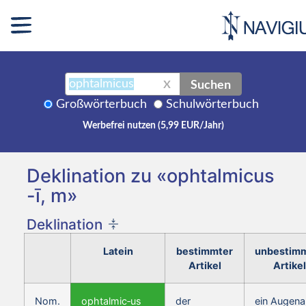
Suchen
X
Großwörterbuch
Schulwörterbuch
Werbefrei nutzen (5,99 EUR/Jahr)
Deklination zu «ophtalmicus
-ī, m»
Deklination
Latein
bestimmter
unbestim
Artikel
Artikel
Nom.
ophtalmic‑us
der
ein Augena