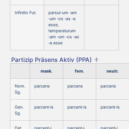
Infinitiv Fut.
parsur‑um ‑am
‑um ‑os ‑as ‑a
esse,
temperaturum
‑am ‑um ‑os ‑as
‑a esse
Partizip Präsens Aktiv (PPA)
mask.
fem.
neutr.
Nom.
parcens
parcens
parcens
Sg.
Gen.
parcent‑is
parcent‑is
parcent‑is
Sg.
Dat.
parcent‑i
parcent‑i
parcent‑i