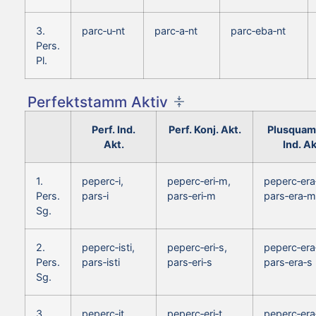
3.
parc‑u‑nt
parc‑a‑nt
parc‑eba‑nt
Pers.
Pl.
Perfektstamm Aktiv
Perf. Ind.
Perf. Konj. Akt.
Plusquam
Akt.
Ind. Ak
1.
peperc‑i,
peperc‑eri‑m,
peperc‑era
Pers.
pars‑i
pars‑eri‑m
pars‑era‑m
Sg.
2.
peperc‑isti,
peperc‑eri‑s,
peperc‑era
Pers.
pars‑isti
pars‑eri‑s
pars‑era‑s
Sg.
3.
peperc‑it,
peperc‑eri‑t,
peperc‑era‑