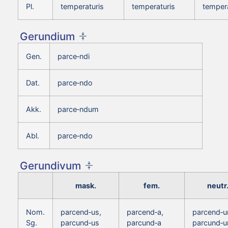
Pl.
temperaturis
temperaturis
tempera
Gerundium
Gen.
parce‑ndi
Dat.
parce‑ndo
Akk.
parce‑ndum
Abl.
parce‑ndo
Gerundivum
mask.
fem.
neutr
Nom.
parcend‑us,
parcend‑a,
parcend‑u
Sg.
parcund‑us
parcund‑a
parcund‑