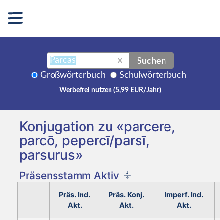
Suchen
X
Großwörterbuch
Schulwörterbuch
Werbefrei nutzen (5,99 EUR/Jahr)
Konjugation zu «parcere,
parcō, pepercī/parsī,
parsurus»
Präsensstamm Aktiv
Präs. Ind.
Präs. Konj.
Imperf. Ind.
Akt.
Akt.
Akt.