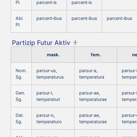
Pl.
parcent‑is
parcent‑is
Abl.
parcent‑ibus
parcent‑ibus
parcent‑ibus
Pl.
Partizip Futur Aktiv
mask.
fem.
ne
Nom.
parsur‑us,
parsur‑a,
parsur
Sg.
temperaturus
temperatura
temper
Gen.
parsur‑i,
parsur‑ae,
parsur‑i
Sg.
temperaturi
temperaturae
tempera
Dat.
parsur‑o,
parsur‑ae,
parsur‑
Sg.
temperaturo
temperaturae
temper