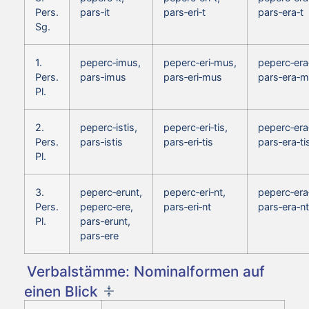
Pers.
pars‑it
pars‑eri‑t
pars‑era‑t
Sg.
1.
peperc‑imus,
peperc‑eri‑mus,
peperc‑era
Pers.
pars‑imus
pars‑eri‑mus
pars‑era‑
Pl.
2.
peperc‑istis,
peperc‑eri‑tis,
peperc‑era‑
Pers.
pars‑istis
pars‑eri‑tis
pars‑era‑ti
Pl.
3.
peperc‑erunt,
peperc‑eri‑nt,
peperc‑era
Pers.
peperc‑ere,
pars‑eri‑nt
pars‑era‑nt
Pl.
pars‑erunt,
pars‑ere
Verbalstämme: Nominalformen auf
einen Blick