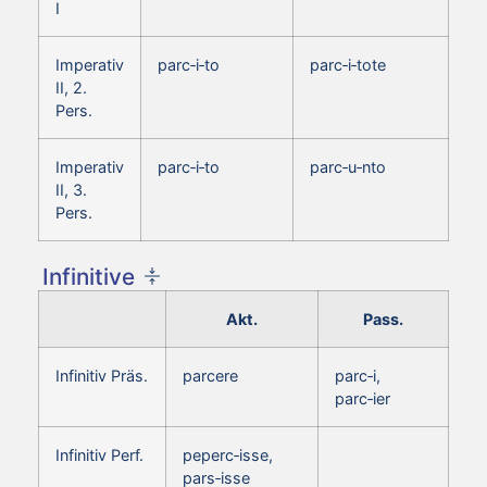
I
Imperativ
parc‑i‑to
parc‑i‑tote
II, 2.
Pers.
Imperativ
parc‑i‑to
parc‑u‑nto
II, 3.
Pers.
Infinitive
Akt.
Pass.
Infinitiv Präs.
parcere
parc‑i,
parc‑ier
Infinitiv Perf.
peperc‑isse,
pars‑isse