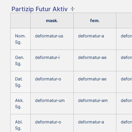
Partizip Futur Aktiv
mask.
fem.
Nom.
deformatur‑us
deformatur‑a
defo
Sg.
Gen.
deformatur‑i
deformatur‑ae
defor
Sg.
Dat.
deformatur‑o
deformatur‑ae
defor
Sg.
Akk.
deformatur‑um
deformatur‑am
defo
Sg.
Abl.
deformatur‑o
deformatur‑a
defor
Sg.