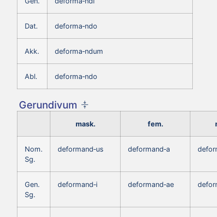
Gen.
deforma‑ndi
Dat.
deforma‑ndo
Akk.
deforma‑ndum
Abl.
deforma‑ndo
Gerundivum
mask.
fem.
Nom.
deformand‑us
deformand‑a
defo
Sg.
Gen.
deformand‑i
deformand‑ae
defor
Sg.