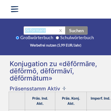
Suchen
X
Großwörterbuch
Schulwörterbuch
Werbefrei nutzen (5,99 EUR/Jahr)
Konjugation zu «dēfōrmāre,
dēfōrmō, dēfōrmāvī,
dēfōrmātum»
Präsensstamm Aktiv
Präs. Ind.
Präs. Konj.
Imperf. Ind.
Akt.
Akt.