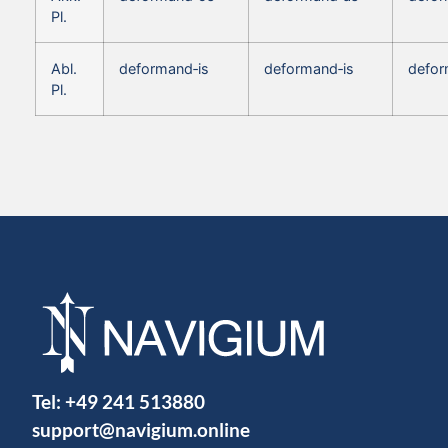
Pl.
Abl.
deformand‑is
deformand‑is
defor
Pl.
Tel:
+49 241 513880
support@navigium.online