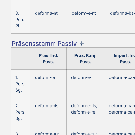
3.
deforma‑nt
deform‑e‑nt
deforma‑ba‑
Pers.
Pl.
Präsensstamm Passiv
Präs. Ind.
Präs. Konj.
Imperf. In
Pass.
Pass.
Pass.
1.
deform‑or
deform‑e‑r
deforma‑ba‑
Pers.
Sg.
2.
deforma‑ris
deform‑e‑ris,
deforma‑ba‑r
Pers.
deform‑e‑re
deforma‑ba‑
Sg.
3.
deforma‑tur
deform‑e‑tur
deforma‑ba‑