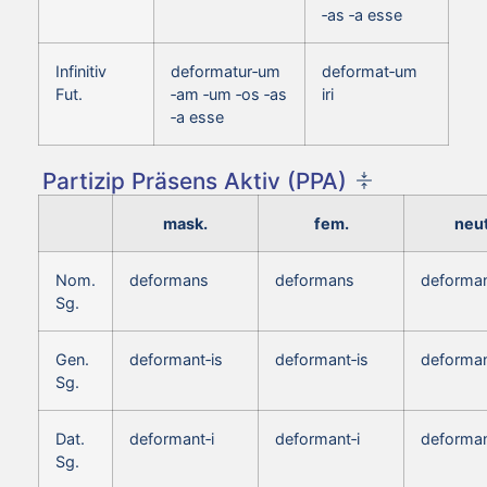
‑as ‑a esse
Infinitiv
deformatur‑um
deformat‑um
Fut.
‑am ‑um ‑os ‑as
iri
‑a esse
Partizip Präsens Aktiv (PPA)
mask.
fem.
neut
Nom.
deformans
deformans
deforma
Sg.
Gen.
deformant‑is
deformant‑is
deforman
Sg.
Dat.
deformant‑i
deformant‑i
deforman
Sg.