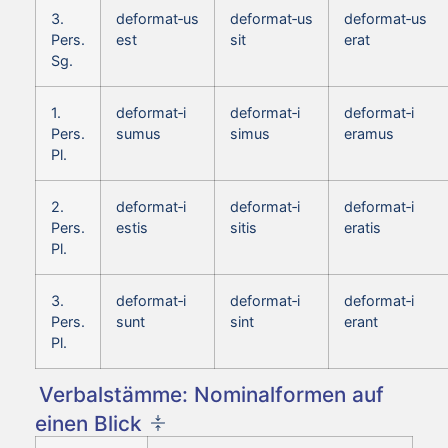
3.
deformat‑us
deformat‑us
deformat‑us
Pers.
est
sit
erat
Sg.
1.
deformat‑i
deformat‑i
deformat‑i
Pers.
sumus
simus
eramus
Pl.
2.
deformat‑i
deformat‑i
deformat‑i
Pers.
estis
sitis
eratis
Pl.
3.
deformat‑i
deformat‑i
deformat‑i
Pers.
sunt
sint
erant
Pl.
Verbalstämme: Nominalformen auf
einen Blick