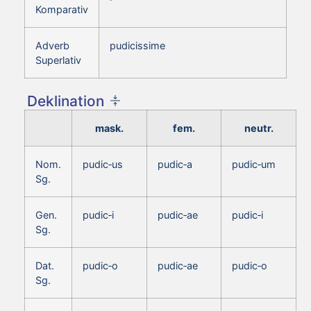
Komparativ
Adverb
pudicissime
Superlativ
Deklination
mask.
fem.
neutr.
Nom.
pudic‑us
pudic‑a
pudic‑um
Sg.
Gen.
pudic‑i
pudic‑ae
pudic‑i
Sg.
Dat.
pudic‑o
pudic‑ae
pudic‑o
Sg.