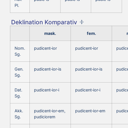
Pl.
Deklination Komparativ
mask.
fem.
Nom.
pudicent‑ior
pudicent‑ior
pudice
Sg.
Gen.
pudicent‑ior‑is
pudicent‑ior‑is
pudice
Sg.
Dat.
pudicent‑ior‑i
pudicent‑ior‑i
pudice
Sg.
Akk.
pudicent‑ior‑em,
pudicent‑ior‑em
pudice
Sg.
pudiciorem