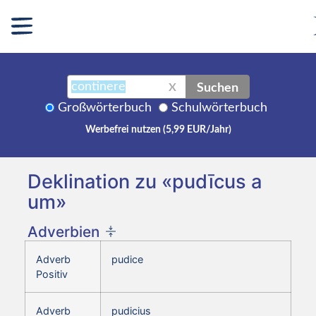
Suchen
X
Großwörterbuch
Schulwörterbuch
Werbefrei nutzen (5,99 EUR/Jahr)
Deklination zu «pudīcus a
um»
Adverbien
Adverb
pudice
Positiv
Adverb
pudicius