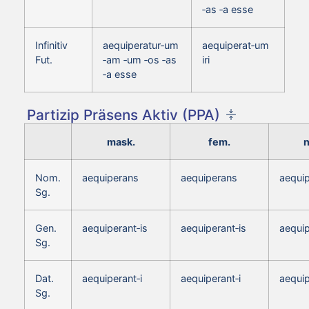
‑as ‑a esse
Infinitiv
aequiperatur‑um
aequiperat‑um
Fut.
‑am ‑um ‑os ‑as
iri
‑a esse
Partizip Präsens Aktiv (PPA)
mask.
fem.
n
Nom.
aequiperans
aequiperans
aequi
Sg.
Gen.
aequiperant‑is
aequiperant‑is
aequip
Sg.
Dat.
aequiperant‑i
aequiperant‑i
aequip
Sg.