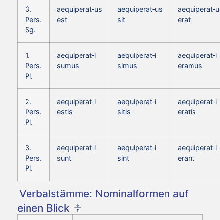
3.
aequiperat‑us
aequiperat‑us
aequiperat‑u
Pers.
est
sit
erat
Sg.
1.
aequiperat‑i
aequiperat‑i
aequiperat‑i
Pers.
sumus
simus
eramus
Pl.
2.
aequiperat‑i
aequiperat‑i
aequiperat‑i
Pers.
estis
sitis
eratis
Pl.
3.
aequiperat‑i
aequiperat‑i
aequiperat‑i
Pers.
sunt
sint
erant
Pl.
Verbalstämme: Nominalformen auf
einen Blick