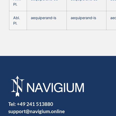
Pl.
Abl.
aequiperand‑is
aequiperand‑is
aeq
Pl.
Tel:
+49 241 513880
support@navigium.online