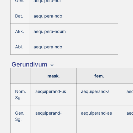
Gen.
aequipera‑ndi
Dat.
aequipera‑ndo
Akk.
aequipera‑ndum
Abl.
aequipera‑ndo
Gerundivum
mask.
fem.
Nom.
aequiperand‑us
aequiperand‑a
ae
Sg.
Gen.
aequiperand‑i
aequiperand‑ae
aeq
Sg.