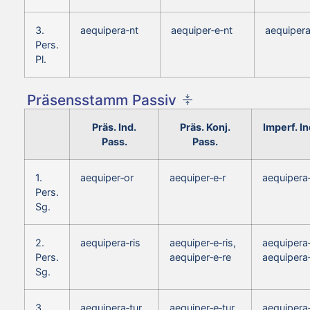
3.
aequipera‑nt
aequiper‑e‑nt
aequipera
Pers.
Pl.
Präsensstamm Passiv
Präs. Ind.
Präs. Konj.
Imperf. In
Pass.
Pass.
1.
aequiper‑or
aequiper‑e‑r
aequipera
Pers.
Sg.
2.
aequipera‑ris
aequiper‑e‑ris,
aequipera‑
Pers.
aequiper‑e‑re
aequipera
Sg.
3.
aequipera‑tur
aequiper‑e‑tur
aequipera