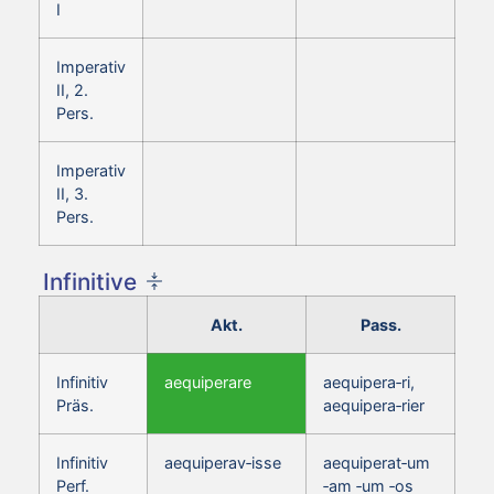
I
Imperativ
II, 2.
Pers.
Imperativ
II, 3.
Pers.
Infinitive
Akt.
Pass.
Infinitiv
aequiperare
aequipera‑ri,
Präs.
aequipera‑rier
Infinitiv
aequiperav‑isse
aequiperat‑um
Perf.
‑am ‑um ‑os