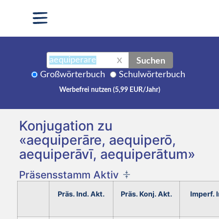
Suchen
X
Großwörterbuch
Schulwörterbuch
Werbefrei nutzen (5,99 EUR/Jahr)
Konjugation zu
«aequiperāre, aequiperō,
aequiperāvī, aequiperātum»
Präsensstamm Aktiv
Präs. Ind. Akt.
Präs. Konj. Akt.
Imperf. I