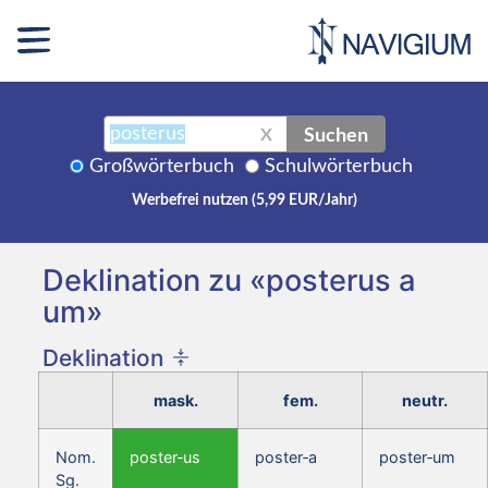
Suchen
X
Großwörterbuch
Schulwörterbuch
Werbefrei nutzen (5,99 EUR/Jahr)
Deklination zu «posterus a
um»
Deklination
mask.
fem.
neutr.
Nom.
poster‑us
poster‑a
poster‑um
Sg.