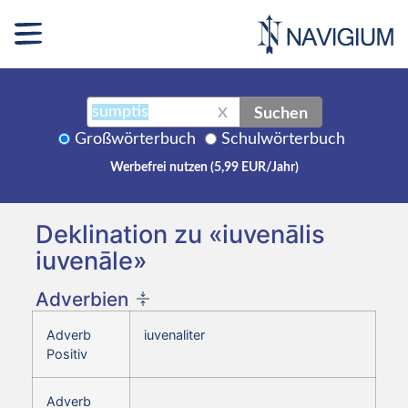
Suchen
X
Großwörterbuch
Schulwörterbuch
Werbefrei nutzen (5,99 EUR/Jahr)
Deklination zu «iuvenālis
iuvenāle»
Adverbien
Adverb
iuvenaliter
Positiv
Adverb