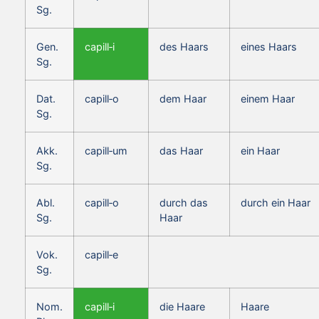
Sg.
Gen.
capill‑i
des Haars
eines Haars
Sg.
Dat.
capill‑o
dem Haar
einem Haar
Sg.
Akk.
capill‑um
das Haar
ein Haar
Sg.
Abl.
capill‑o
durch das
durch ein Haar
Sg.
Haar
Vok.
capill‑e
Sg.
Nom.
capill‑i
die Haare
Haare