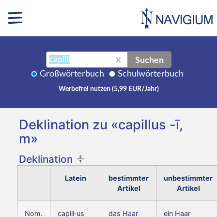
Suchen
X
Großwörterbuch
Schulwörterbuch
Werbefrei nutzen (5,99 EUR/Jahr)
Deklination zu «capillus -ī,
m»
Deklination
Latein
bestimmter
unbestimmter
Artikel
Artikel
Nom.
capill‑us
das Haar
ein Haar