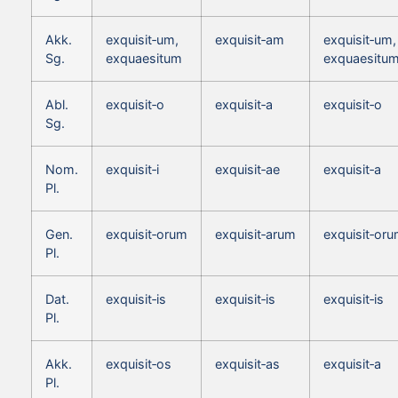
Akk.
exquisit‑um,
exquisit‑am
exquisit‑um,
Sg.
exquaesitum
exquaesitu
Abl.
exquisit‑o
exquisit‑a
exquisit‑o
Sg.
Nom.
exquisit‑i
exquisit‑ae
exquisit‑a
Pl.
Gen.
exquisit‑orum
exquisit‑arum
exquisit‑or
Pl.
Dat.
exquisit‑is
exquisit‑is
exquisit‑is
Pl.
Akk.
exquisit‑os
exquisit‑as
exquisit‑a
Pl.