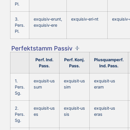
Pl.
3.
exquisiv‑erunt,
exquisiv‑eri‑nt
exquisiv‑
Pers.
exquisiv‑ere
Pl.
Perfektstamm Passiv
Perf. Ind.
Perf. Konj.
Plusquamperf.
Pass.
Pass.
Ind. Pass.
1.
exquisit‑us
exquisit‑us
exquisit‑us
Pers.
sum
sim
eram
Sg.
2.
exquisit‑us
exquisit‑us
exquisit‑us
Pers.
es
sis
eras
Sg.