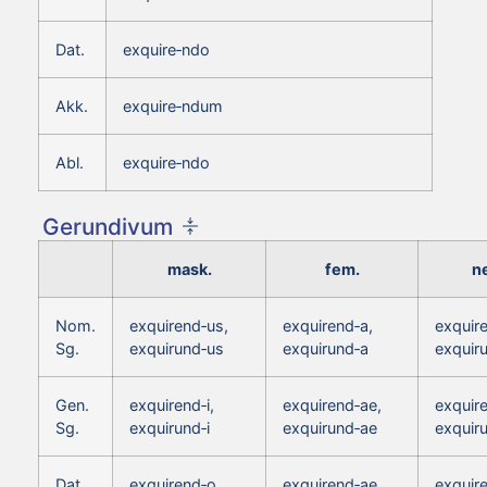
Dat.
exquire‑ndo
Akk.
exquire‑ndum
Abl.
exquire‑ndo
Gerundivum
mask.
fem.
ne
Nom.
exquirend‑us,
exquirend‑a,
exquir
Sg.
exquirund‑us
exquirund‑a
exquir
Gen.
exquirend‑i,
exquirend‑ae,
exquire
Sg.
exquirund‑i
exquirund‑ae
exquiru
Dat.
exquirend‑o,
exquirend‑ae,
exquir