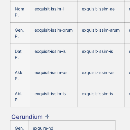
Nom.
exquisit‑issim‑i
exquisit‑issim‑ae
Pl.
Gen.
exquisit‑issim‑orum
exquisit‑issim‑arum
Pl.
Dat.
exquisit‑issim‑is
exquisit‑issim‑is
Pl.
Akk.
exquisit‑issim‑os
exquisit‑issim‑as
Pl.
Abl.
exquisit‑issim‑is
exquisit‑issim‑is
Pl.
Gerundium
Gen.
exquire‑ndi