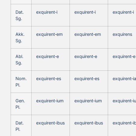
Dat.
exquirent‑i
exquirent‑i
exquirent‑i
Sg.
Akk.
exquirent‑em
exquirent‑em
exquirens
Sg.
Abl.
exquirent‑e
exquirent‑e
exquirent‑e
Sg.
Nom.
exquirent‑es
exquirent‑es
exquirent‑i
Pl.
Gen.
exquirent‑ium
exquirent‑ium
exquirent‑i
Pl.
Dat.
exquirent‑ibus
exquirent‑ibus
exquirent‑i
Pl.