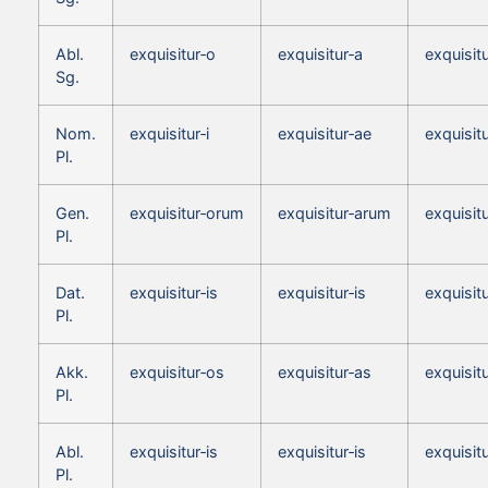
Abl.
exquisitur‑o
exquisitur‑a
exquisit
Sg.
Nom.
exquisitur‑i
exquisitur‑ae
exquisit
Pl.
Gen.
exquisitur‑orum
exquisitur‑arum
exquisit
Pl.
Dat.
exquisitur‑is
exquisitur‑is
exquisitu
Pl.
Akk.
exquisitur‑os
exquisitur‑as
exquisit
Pl.
Abl.
exquisitur‑is
exquisitur‑is
exquisitu
Pl.