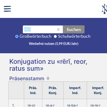
Suchen
X
Großwörterbuch
Schulwörterbuch
Werbefrei nutzen (5,99 EUR/Jahr)
Konjugation zu «rērī, reor,
ratus sum»
Präsensstamm
Präs.
Präs.
Imperf.
Imperf.
Ind.
Konj.
Ind.
Konj.
1.
re‑or
re‑a‑r
re‑ba‑r
re‑re‑r