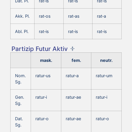
Dat. Pl.
rat‑is
rat‑is
rat‑is
Akk. Pl.
rat‑os
rat‑as
rat‑a
Abl. Pl.
rat‑is
rat‑is
rat‑is
Partizip Futur Aktiv
mask.
fem.
neutr.
Nom.
ratur‑us
ratur‑a
ratur‑um
Sg.
Gen.
ratur‑i
ratur‑ae
ratur‑i
Sg.
Dat.
ratur‑o
ratur‑ae
ratur‑o
Sg.