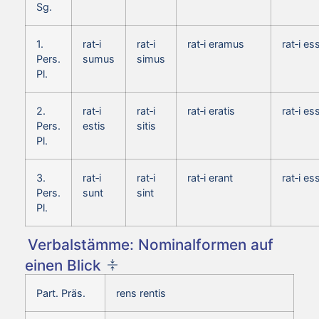
Sg.
1.
rat‑i
rat‑i
rat‑i eramus
rat‑i e
Pers.
sumus
simus
Pl.
2.
rat‑i
rat‑i
rat‑i eratis
rat‑i es
Pers.
estis
sitis
Pl.
3.
rat‑i
rat‑i
rat‑i erant
rat‑i es
Pers.
sunt
sint
Pl.
Verbalstämme: Nominalformen auf
einen Blick
Part. Präs.
rens rentis