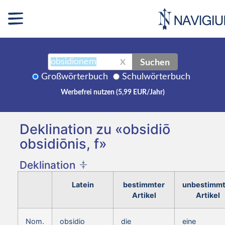
Suchen
X
Großwörterbuch
Schulwörterbuch
Werbefrei nutzen (5,99 EUR/Jahr)
Deklination zu «obsidiō
obsidiōnis, f»
Deklination
Latein
bestimmter
unbestimmt
Artikel
Artikel
Nom.
obsidio
die
eine