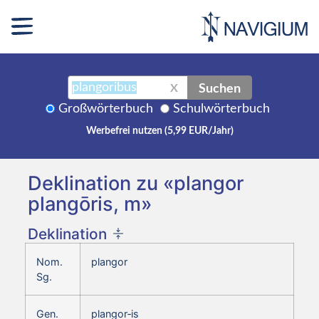
Suchen
X
Großwörterbuch
Schulwörterbuch
Werbefrei nutzen (5,99 EUR/Jahr)
Deklination zu «plangor
plangōris, m»
Deklination
Nom.
plangor
Sg.
Gen.
plangor‑is