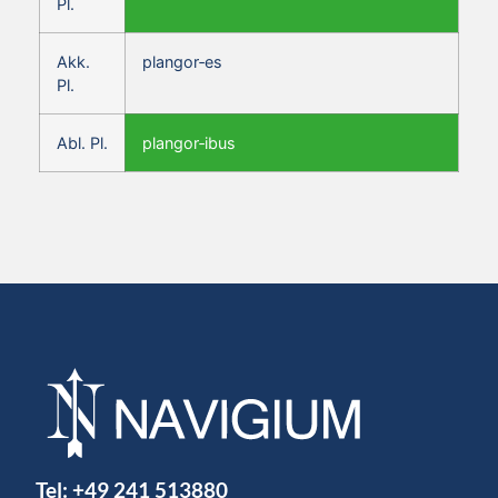
Pl.
Akk.
plangor‑es
Pl.
Abl. Pl.
plangor‑ibus
Tel:
+49 241 513880