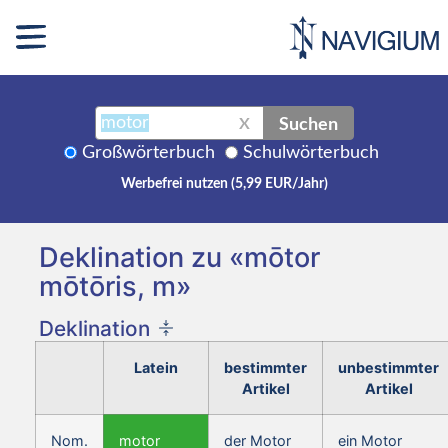
Suchen
X
Großwörterbuch
Schulwörterbuch
Werbefrei nutzen (5,99 EUR/Jahr)
Deklination zu «mōtor
mōtōris, m»
Deklination
Latein
bestimmter
unbestimmter
Artikel
Artikel
Nom.
motor
der Motor
ein Motor