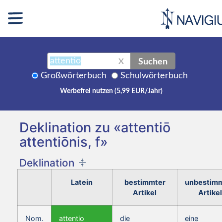
Suchen
X
Großwörterbuch
Schulwörterbuch
Werbefrei nutzen (5,99 EUR/Jahr)
Deklination zu «attentiō
attentiōnis, f»
Deklination
Latein
bestimmter
unbestim
Artikel
Artikel
Nom.
attentio
die
eine