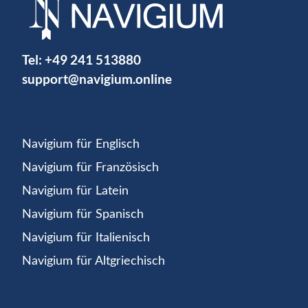
Tel:
+49 241 513880
support@navigium.online
Navigium für Englisch
Navigium für Französisch
Navigium für Latein
Navigium für Spanisch
Navigium für Italienisch
Navigium für Altgriechisch