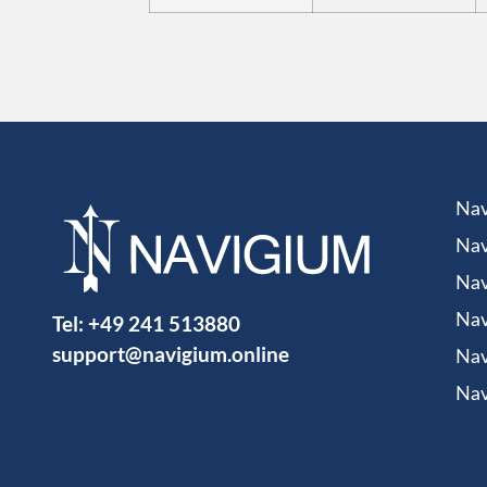
Nav
Nav
Nav
Tel:
+49 241 513880
Nav
support@navigium.online
Nav
Nav