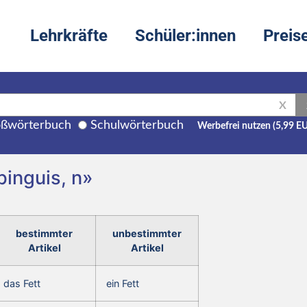
Lehrkräfte
Schüler:innen
Preis
X
ßwörterbuch
Schulwörterbuch
Werbefrei nutzen (5,99 E
pinguis, n»
bestimmter
unbestimmter
Artikel
Artikel
das Fett
ein Fett