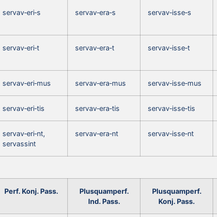
servav‑eri‑s
servav‑era‑s
servav‑isse‑s
servav‑eri‑t
servav‑era‑t
servav‑isse‑t
servav‑eri‑mus
servav‑era‑mus
servav‑isse‑mus
servav‑eri‑tis
servav‑era‑tis
servav‑isse‑tis
servav‑eri‑nt,
servav‑era‑nt
servav‑isse‑nt
servassint
Perf. Konj. Pass.
Plusquamperf.
Plusquamperf.
Ind. Pass.
Konj. Pass.