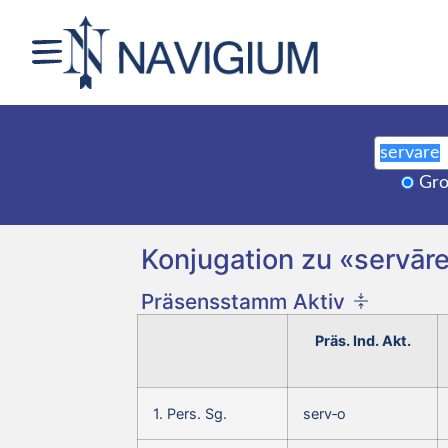
Gro
Konjugation zu «servāre
Präsensstamm Aktiv
Präs. Ind. Akt.
1. Pers. Sg.
serv‑o