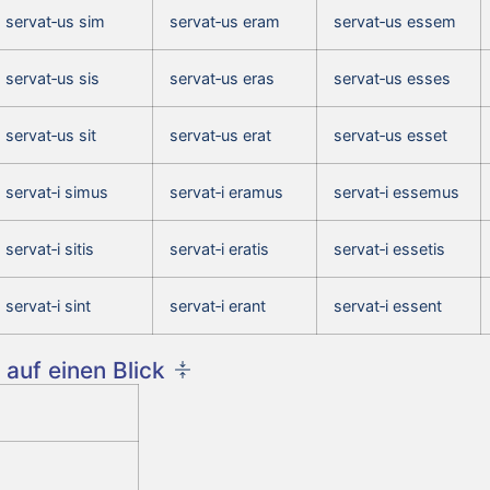
servat‑us sim
servat‑us eram
servat‑us essem
servat‑us sis
servat‑us eras
servat‑us esses
servat‑us sit
servat‑us erat
servat‑us esset
servat‑i simus
servat‑i eramus
servat‑i essemus
servat‑i sitis
servat‑i eratis
servat‑i essetis
servat‑i sint
servat‑i erant
servat‑i essent
auf einen Blick