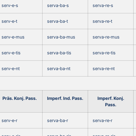
serv‑e‑s
serva‑ba‑s
serva‑re‑s
serv‑e‑t
serva‑ba‑t
serva‑re‑t
serv‑e‑mus
serva‑ba‑mus
serva‑re‑mus
serv‑e‑tis
serva‑ba‑tis
serva‑re‑tis
serv‑e‑nt
serva‑ba‑nt
serva‑re‑nt
Präs. Konj. Pass.
Imperf. Ind. Pass.
Imperf. Konj.
Pass.
serv‑e‑r
serva‑ba‑r
serva‑re‑r