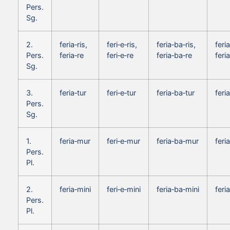
Pers.
Sg.
2.
feria‑ris,
feri‑e‑ris,
feria‑ba‑ris,
feria
Pers.
feria‑re
feri‑e‑re
feria‑ba‑re
feri
Sg.
3.
feria‑tur
feri‑e‑tur
feria‑ba‑tur
feri
Pers.
Sg.
1.
feria‑mur
feri‑e‑mur
feria‑ba‑mur
feri
Pers.
Pl.
2.
feria‑mini
feri‑e‑mini
feria‑ba‑mini
feri
Pers.
Pl.