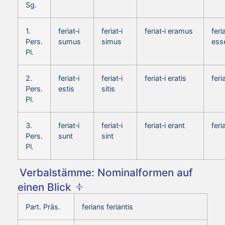
Sg.
1.
feriat‑i
feriat‑i
feriat‑i eramus
feria
Pers.
sumus
simus
ess
Pl.
2.
feriat‑i
feriat‑i
feriat‑i eratis
feri
Pers.
estis
sitis
Pl.
3.
feriat‑i
feriat‑i
feriat‑i erant
feri
Pers.
sunt
sint
Pl.
Verbalstämme: Nominalformen auf
einen Blick
Part. Präs.
ferians feriantis