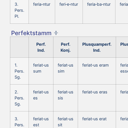
3.
feria‑ntur
feri‑e‑ntur
feria‑ba‑ntur
feri
Pers.
Pl.
Perfektstamm
Perf.
Perf.
Plusquamperf.
Plu
Ind.
Konj.
Ind.
1.
feriat‑us
feriat‑us
feriat‑us eram
feri
Pers.
sum
sim
ess
Sg.
2.
feriat‑us
feriat‑us
feriat‑us eras
feri
Pers.
es
sis
Sg.
3.
feriat‑us
feriat‑us
feriat‑us erat
feri
Pers.
est
sit