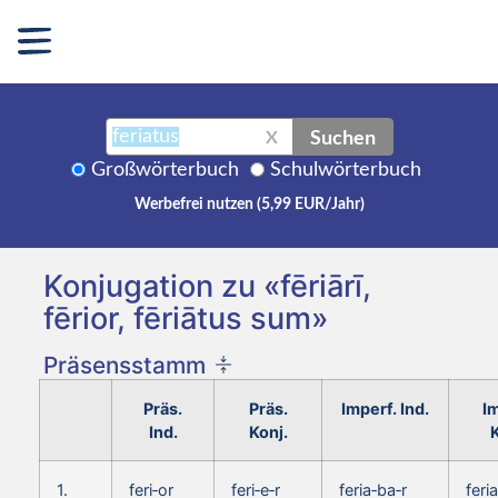
Suchen
X
Großwörterbuch
Schulwörterbuch
Werbefrei nutzen (5,99 EUR/Jahr)
Konjugation zu «fēriārī,
fērior, fēriātus sum»
Präsensstamm
Präs.
Präs.
Imperf. Ind.
Im
Ind.
Konj.
K
1.
feri‑or
feri‑e‑r
feria‑ba‑r
feria