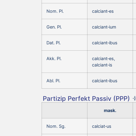
Nom. Pl.
calciant‑es
Gen. Pl.
calciant‑ium
Dat. Pl.
calciant‑ibus
Akk. Pl.
calciant‑es,
calciant‑is
Abl. Pl.
calciant‑ibus
Partizip Perfekt Passiv (PPP)
mask.
Nom. Sg.
calciat‑us