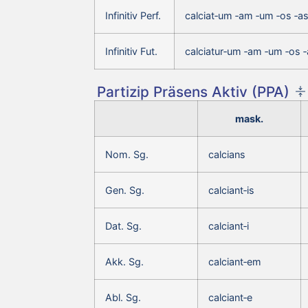
Infinitiv Perf.
calciat‑um ‑am ‑um ‑os ‑as
Infinitiv Fut.
calciatur‑um ‑am ‑um ‑os ‑
Partizip Präsens Aktiv (PPA)
mask.
Nom. Sg.
calcians
Gen. Sg.
calciant‑is
Dat. Sg.
calciant‑i
Akk. Sg.
calciant‑em
Abl. Sg.
calciant‑e