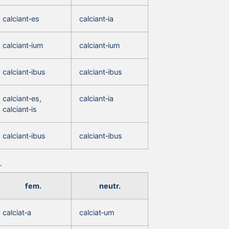
calciant‑es
calciant‑ia
calciant‑ium
calciant‑ium
calciant‑ibus
calciant‑ibus
calciant‑es,
calciant‑ia
calciant‑is
calciant‑ibus
calciant‑ibus
fem.
neutr.
calciat‑a
calciat‑um