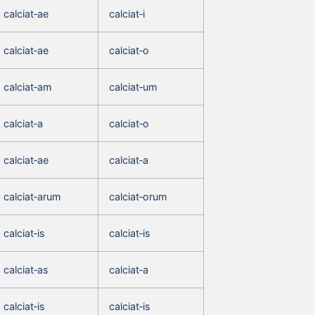
calciat‑ae
calciat‑i
calciat‑ae
calciat‑o
calciat‑am
calciat‑um
calciat‑a
calciat‑o
calciat‑ae
calciat‑a
calciat‑arum
calciat‑orum
calciat‑is
calciat‑is
calciat‑as
calciat‑a
calciat‑is
calciat‑is