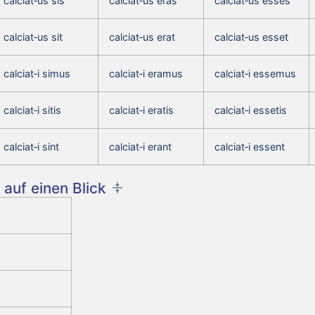
calciat‑us sis
calciat‑us eras
calciat‑us esses
calciat‑us sit
calciat‑us erat
calciat‑us esset
calciat‑i simus
calciat‑i eramus
calciat‑i essemus
calciat‑i sitis
calciat‑i eratis
calciat‑i essetis
calciat‑i sint
calciat‑i erant
calciat‑i essent
auf einen Blick