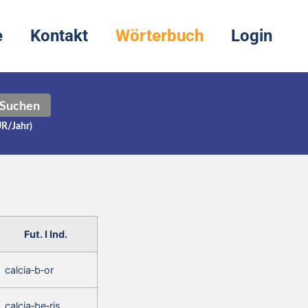
e
Kontakt
Wörterbuch
Login
Suchen
UR/Jahr)
Fut. I Ind.
calcia‑b‑or
calcia‑be‑ris,