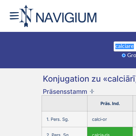
Gro
Konjugation zu «calciārī
Präsensstamm
Präs. Ind.
1. Pers. Sg.
calci‑or
2. Pers. Sg.
calcia‑ris,