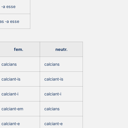
 ‑a esse
as ‑a esse
fem.
neutr.
calcians
calcians
calciant‑is
calciant‑is
calciant‑i
calciant‑i
calciant‑em
calcians
calciant‑e
calciant‑e