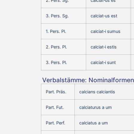
2. Pers. Sg.
calciat‑us es
3. Pers. Sg.
calciat‑us est
1. Pers. Pl.
calciat‑i sumus
2. Pers. Pl.
calciat‑i estis
3. Pers. Pl.
calciat‑i sunt
Verbalstämme: Nominalformen 
Part. Präs.
calcians calciantis
Part. Fut.
calciaturus a um
Part. Perf.
calciatus a um