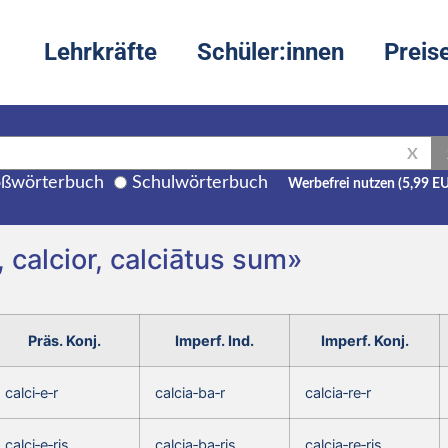
Lehrkräfte
Schüler:innen
Preis
X
ßwörterbuch
Schulwörterbuch
Werbefrei nutzen (5,99 E
, calcior, calciātus sum»
Präs. Konj.
Imperf. Ind.
Imperf. Konj.
calci‑e‑r
calcia‑ba‑r
calcia‑re‑r
calci‑e‑ris,
calcia‑ba‑ris,
calcia‑re‑ris,