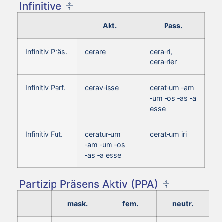
Infinitive
Akt.
Pass.
Infinitiv Präs.
cerare
cera‑ri,
cera‑rier
Infinitiv Perf.
cerav‑isse
cerat‑um ‑am
‑um ‑os ‑as ‑a
esse
Infinitiv Fut.
ceratur‑um
cerat‑um iri
‑am ‑um ‑os
‑as ‑a esse
Partizip Präsens Aktiv (PPA)
mask.
fem.
neutr.