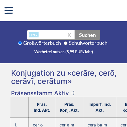
Suchen
X
Großwörterbuch
Schulwörterbuch
Werbefrei nutzen (5,99 EUR/Jahr)
Konjugation zu «cerāre, cerō,
cerāvī, cerātum»
Präsensstamm Aktiv
Präs.
Präs.
Imperf. Ind.
I
Ind. Akt.
Konj. Akt.
Akt.
Ko
1.
cer‑o
cer‑e‑m
cera‑ba‑m
cer