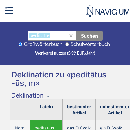
Suchen
X
Großwörterbuch
Schulwörterbuch
Werbefrei nutzen (5,99 EUR/Jahr)
Deklination zu «peditātus
-ūs, m»
Deklination
Latein
bestimmter
unbestimmter
Artikel
Artikel
Nom.
peditat‑us
das Fußvolk
ein Fußvolk