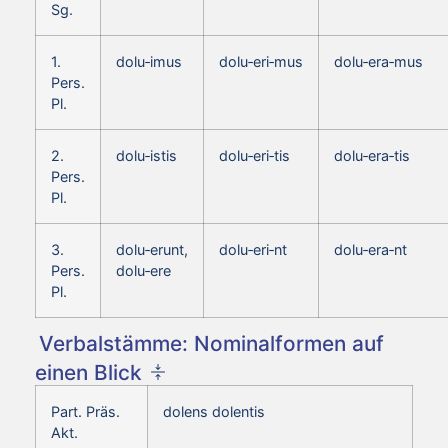
Sg.
1.
dolu‑imus
dolu‑eri‑mus
dolu‑era‑mus
Pers.
Pl.
2.
dolu‑istis
dolu‑eri‑tis
dolu‑era‑tis
Pers.
Pl.
3.
dolu‑erunt,
dolu‑eri‑nt
dolu‑era‑nt
Pers.
dolu‑ere
Pl.
Verbalstämme: Nominalformen auf
einen Blick
Part. Präs.
dolens dolentis
Akt.