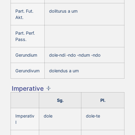
Part. Fut.
doliturus a um
Akt.
Part. Perf.
Pass.
Gerundium
dole‑ndi ‑ndo ‑ndum ‑ndo
Gerundivum
dolendus a um
Imperative
Sg.
Pl.
Imperativ
dole
dole‑te
I