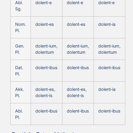
Abl.
dolent‑e
dolent‑e
dolent‑e
Sg.
Nom.
dolent‑es
dolent‑es
dolent‑ia
Pl.
Gen.
dolent‑ium,
dolent‑ium,
dolent‑ium,
Pl.
dolentum
dolentum
dolentum
Dat.
dolent‑ibus
dolent‑ibus
dolent‑ibus
Pl.
Akk.
dolent‑es,
dolent‑es,
dolent‑ia
Pl.
dolent‑is
dolent‑is
Abl.
dolent‑ibus
dolent‑ibus
dolent‑ibus
Pl.