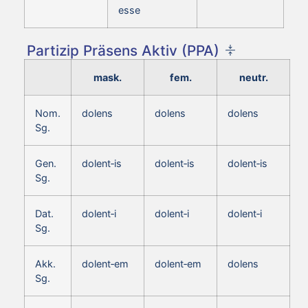
esse
Partizip Präsens Aktiv (PPA)
mask.
fem.
neutr.
Nom.
dolens
dolens
dolens
Sg.
Gen.
dolent‑is
dolent‑is
dolent‑is
Sg.
Dat.
dolent‑i
dolent‑i
dolent‑i
Sg.
Akk.
dolent‑em
dolent‑em
dolens
Sg.