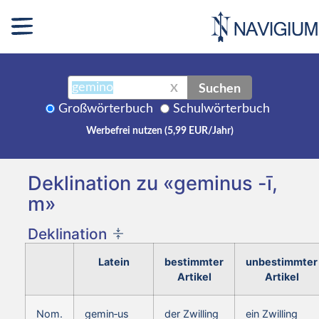
Suchen
X
Großwörterbuch
Schulwörterbuch
Werbefrei nutzen (5,99 EUR/Jahr)
Deklination zu «geminus -ī,
m»
Deklination
Latein
bestimmter
unbestimmter
Artikel
Artikel
Nom.
gemin‑us
der Zwilling
ein Zwilling