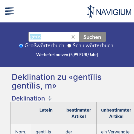
Suchen
X
Großwörterbuch
Schulwörterbuch
Werbefrei nutzen (5,99 EUR/Jahr)
Deklination zu «gentīlis
gentīlis, m»
Deklination
Latein
bestimmter
unbestimmter
Artikel
Artikel
Nom.
gentil‑is
der
ein Verwandte