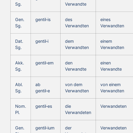
Sg.
Verwandte
Gen.
gentil‑is
des
eines
Sg.
Verwandten
Verwandten
Dat.
gentil‑i
dem
einem
Sg.
Verwandten
Verwandten
Akk.
gentil‑em
den
einen
Sg.
Verwandte
Verwandte
Abl.
ab
von dem
von einem
Sg.
gentil‑e
Verwandten
Verwandten
Nom.
gentil‑es
die
Verwandeten
Pl.
Verwandeten
Gen.
gentil‑ium
der
Verwandeten