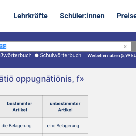
Lehrkräfte
Schüler:innen
Preis
X
ßwörterbuch
Schulwörterbuch
Werbefrei nutzen (5,99 E
tiō oppugnātiōnis, f»
bestimmter
unbestimmter
Artikel
Artikel
die Belagerung
eine Belagerung