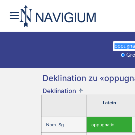
Gro
Deklination zu «oppugnā
Deklination
Latein
Nom. Sg.
oppugnatio