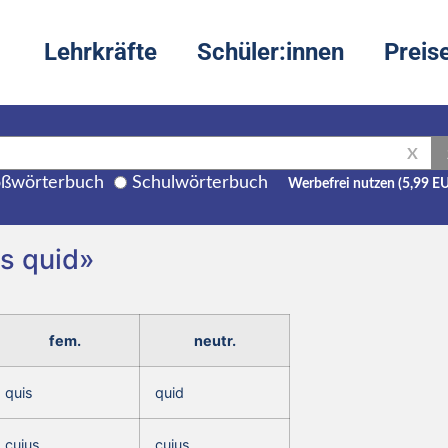
Lehrkräfte
Schüler:innen
Preis
X
ßwörterbuch
Schulwörterbuch
Werbefrei nutzen (5,99 E
is quid»
fem.
neutr.
quis
quid
cuius
cuius