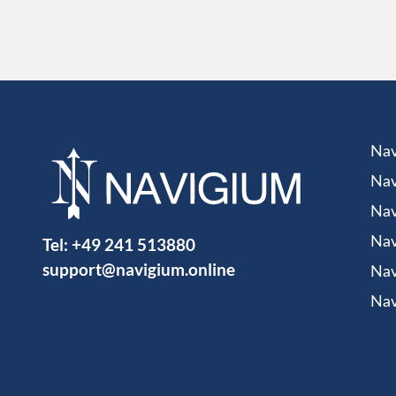
Nav
Nav
Nav
Tel:
+49 241 513880
Nav
support@navigium.online
Nav
Nav