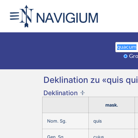
Gro
Deklination zu «quis qu
Deklination
mask.
Nom. Sg.
quis
Gen. Sg.
cuius