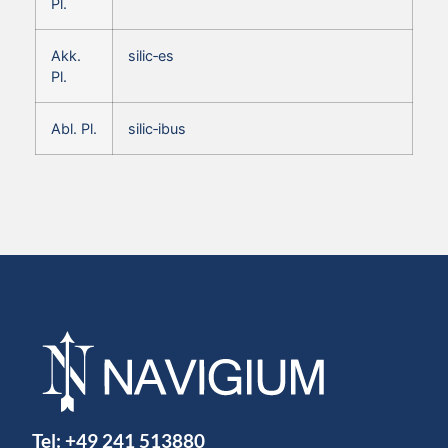
Pl.
Akk.
silic‑es
Pl.
Abl. Pl.
silic‑ibus
Tel:
+49 241 513880