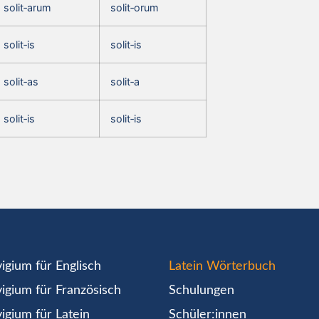
solit‑arum
solit‑orum
solit‑is
solit‑is
solit‑as
solit‑a
solit‑is
solit‑is
igium für Englisch
Latein Wörterbuch
igium für Französisch
Schulungen
igium für Latein
Schüler:innen