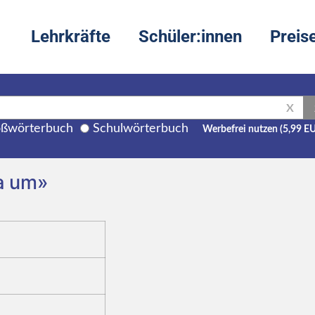
Lehrkräfte
Schüler:innen
Preis
X
ßwörterbuch
Schulwörterbuch
Werbefrei nutzen (5,99 E
 a um»