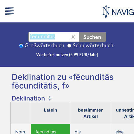
Suchen
X
Großwörterbuch
Schulwörterbuch
Werbefrei nutzen (5,99 EUR/Jahr)
Deklination zu «fēcunditās
fēcunditātis, f»
Deklination
Latein
bestimmter
unbesti
Artikel
Arti
Nom.
fecunditas
die
eine