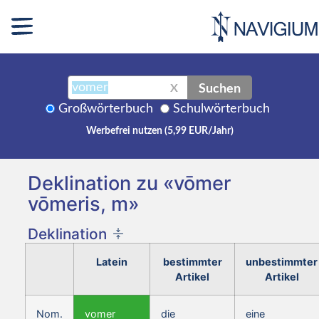
Suchen
X
Großwörterbuch
Schulwörterbuch
Werbefrei nutzen (5,99 EUR/Jahr)
Deklination zu «vōmer
vōmeris, m»
Deklination
Latein
bestimmter
unbestimmter
Artikel
Artikel
Nom.
vomer
die
eine