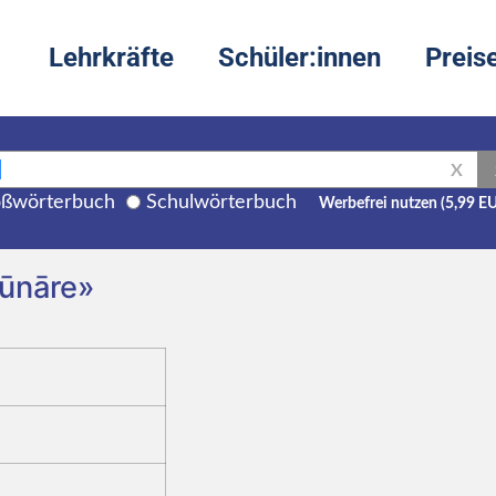
Lehrkräfte
Schüler:innen
Preis
X
ßwörterbuch
Schulwörterbuch
Werbefrei nutzen (5,99 E
lūnāre»