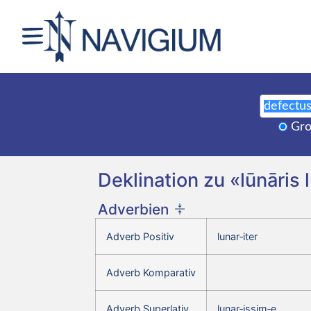
Gro
Deklination zu «lūnāris 
Adverbien
Adverb Positiv
lunar‑iter
Adverb Komparativ
Adverb Superlativ
lunar‑issim‑e