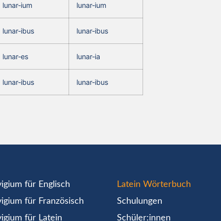
lunar‑ium
lunar‑ium
lunar‑ibus
lunar‑ibus
lunar‑es
lunar‑ia
lunar‑ibus
lunar‑ibus
igium für Englisch
Latein Wörterbuch
igium für Französisch
Schulungen
igium für Latein
Schüler:innen